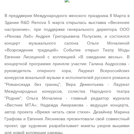
В преддверии Международного женского праздника 8 Марта в
Здании R&D Renova 5 марта открылась выставка «Весеннее
настроение», при поддержке генерального директора ООО
«Ренова Лаб» Андрея Григорьевича Полусмяк, и состоялся
концерт музыкального салона Ольги Мочалиной
«Возрождение традиций». Событие открыл Театр Моды
Евгении Лисициной с коллекцией «В ожидании весны». В
концертной программе приняли участие: Галина Андросова -
руководитель оперного хора, Лауреат Всероссийских
конкурсов вокальной музыки и исполнителей русского романса
"Романсиада без границ"; Вера Дементьева - Лауреат
Международных конкурсов, солистка Народного театра
"Родник"; Ольга Мочалина - главный редактор журнала
«Вестник МТА»; Надежда Амирамова - ведущая концерта,
автор проекта «Время читать свои стихи». Дизайнер Марина
Графова и Евгения Лясникова презентовали свой совместный
проект, где художник разрабатывает макеты узоров вышивки
для новой коллекции одежды.