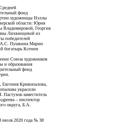
Средней
ительный фонд
картин художницы Нэллы
верской области: Юрия
ы Владимировой, Георгия
яны Лихвинцевой из
ты победителей
м А.С. Пушкина Марии
ный богатырь Ксении
ление Союза художников
ы и образования
орительный фонд
ереи.
 Евгения Кривопалова,
Попыхова украсили
. Пастухов-заместитель
ндреева – инспектор
го округа, Б.А.
3 июля 2020 года № 38