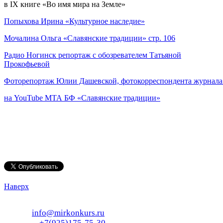
в IX книге «Во имя мира на Земле»
Попыхова Ирина «Культурное наследие»
Мочалина Ольга «Славянские традиции» стр. 106
Радио Ногинск репортаж с обозревателем Татьяной
Прокофьевой
Фоторепортаж Юлии Дашевской, фотокорреспондента журнала
на YouTube МТА БФ «Славянские традиции»
Наверх
E-mail:
info@mirkonkurs.ru
Телефон:
+7(925)175-75-30