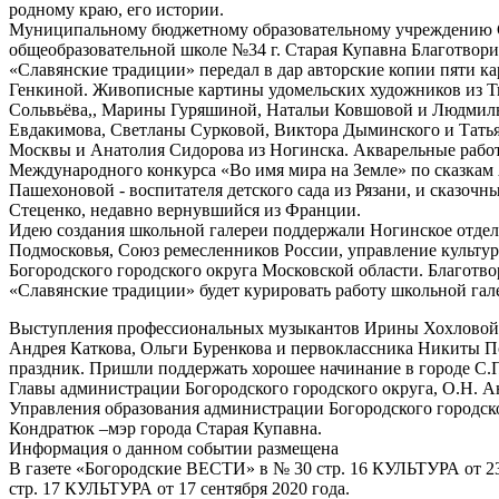
родному краю, его истории.
Муниципальному бюджетному образовательному учреждению 
общеобразовательной школе №34 г. Старая Купавна Благотвор
«Славянские традиции» передал в дар авторские копии пяти 
Генкиной. Живописные картины удомельских художников из Т
Сольвьёва,, Марины Гуряшиной, Натальи Ковшовой и Людмил
Евдакимова, Светланы Сурковой, Виктора Дыминского и Тать
Москвы и Анатолия Сидорова из Ногинска. Акварельные рабо
Международного конкурса «Во имя мира на Земле» по сказка
Пашехоновой - воспитателя детского сада из Рязани, и сказоч
Стеценко, недавно вернувшийся из Франции.
Идею создания школьной галереи поддержали Ногинское отде
Подмосковья, Союз ремесленников России, управление культур
Богородского городского округа Московской области. Благотв
«Славянские традиции» будет курировать работу школьной гал
Выступления профессиональных музыкантов Ирины Хохловой,
Андрея Каткова, Ольги Буренкова и первоклассника Никиты 
праздник. Пришли поддержать хорошее начинание в городе С.П
Главы администрации Богородского городского округа, О.Н. А
Управления образования администрации Богородского городско
Кондратюк –мэр города Старая Купавна.
Информация о данном событии размещена
В газете «Богородские ВЕСТИ» в № 30 стр. 16 КУЛЬТУРА от 2
стр. 17 КУЛЬТУРА от 17 сентября 2020 года.