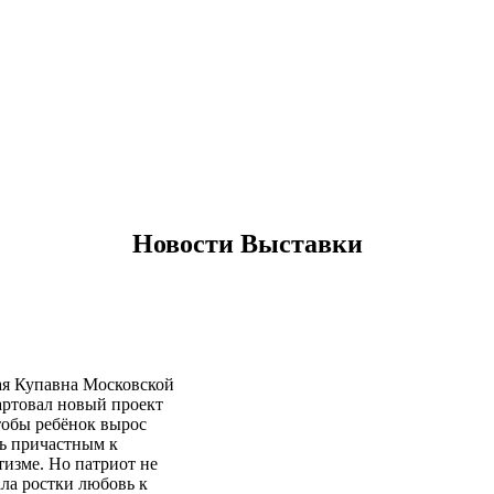
Новости Выставки
рая Купавна Московской
тартовал новый проект
тобы ребёнок вырос
ь причастным к
тизме. Но патриот не
дала ростки любовь к