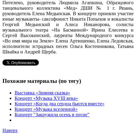
Пителено, руководитель Людмила Агапкина, Образцового
танцевального коллектива «Мед» ДШИ № 1 г. Рязань,
руководитель Елена Медынская. В концерте приняли участие
юные музыканты- саксофонист Никита Попыхов и вокалисты
Георгий Медынский и Алиса Никанорова, солисты
музыкального театра «На Басманной» Ирина Елисеева и
Сергей Высокинский, лауреаты Международного конкурса
«Во имя мира на Земле» Елена Артюшенко, Елена Ледовская,
исполнители эстрадных песен Ольга Костенникова, Татьяна
Швайка и Андрей Щерба.
Похожие материалы (по тегу)
Выставка «Зимняя сказка»
Концерт «Музыка XVIII века»
Концерт «Когда два сердца бьются вместе»
Концерт «Музыка вселенной»
Концерт "Закружила осень в песне"
Наверх